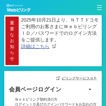
2025年10月21日より、ＮＴＴドコモ
重
ご利用のお客さまにＷｅｂビリング
要
ＩＤ／パスワードでのログイン方法
な
をご提供します。
お
詳細はこちら
知
ら
せ
ビリングサービスＨＰ
会員ページログイン
Ｗｅｂビリング契約済の方
ログインＩＤ及びログインパスワードをお忘れの方