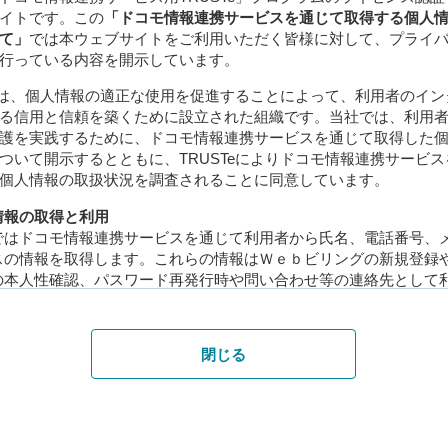
イトです。この
「ドコモ情報連携サービスを通じて取得する個人
て」
では本ウェブサイトをご利用いただく皆様に対して、プライ
行っている内容を開示しています。
Teは、個人情報の適正な使用を促進することによって、利用者のイ
る信用と信頼を築くために設立された組織です。当社では、利用
護を実践するために、ドコモ情報連携サービスを通じて取得した
ついて開示するとともに、TRUSTeによりドコモ情報連携サービ
個人情報の取扱状況を調査されることに同意しています。
情報の取得と利用
ではドコモ情報連携サービスを通じて利用者から氏名、電話番号、
スの情報を取得します。これらの情報はＷｅｂビリングの新規登録
の本人性確認、パスワード再発行時や問い合わせ等の連絡先として
キー・ログファイル等を用いた情報取得
閉じる
ェブサイトではクッキーを、ログイン等の機能を目的として使用し
また第三者の広告システムを利用しており、当社以外の第三者のク
されることがあります。これらの技術は、アクセス解析、サイトの
把握、サイトの改善目的に使用致しますが、利用者の個人情報と結
はありません。また、利用者デバイスの識別IDを取得する場合もあ