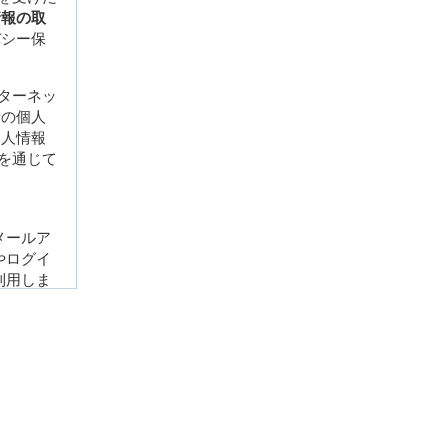
情報の取
バシー保
ンターネッ
者の個人
個人情報
スを通じて
メールア
やログイ
利用しま
ていま
ッキーが
利用者動
び付ける
ります