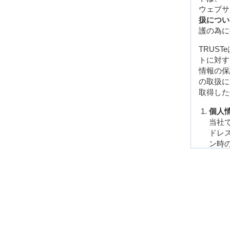
ウェブサ
扱につい
護の為に
TRUS
トに対す
情報の保
の取扱に
取得した
個人
当社
ドレ
ン時
す。
クッ
本ウ
す。
送信
向の
こと