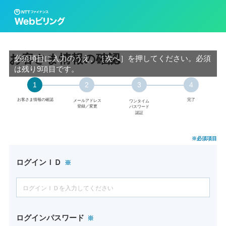
お客さま情報の確認
必須項目に入力のうえ、［
次へ
］を押してください。必須
は残り
9
項目です。
1
2
3
4
お客さま情報の確認
完了
メールアドレス
ワンタイム
登録／変更
パスワード
認証
※必須項目
ログインＩＤ
ログインパスワード