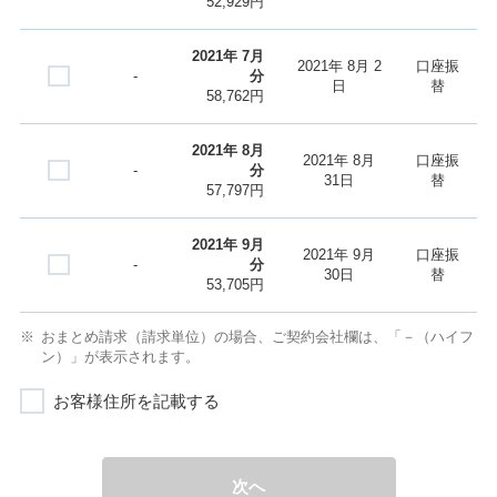
52,929円
2021年 7月
2021年 8月 2
口座振
-
分
日
替
58,762円
2021年 8月
2021年 8月
口座振
-
分
31日
替
57,797円
2021年 9月
2021年 9月
口座振
-
分
30日
替
53,705円
おまとめ請求（請求単位）の場合、ご契約会社欄は、「－（ハイフ
ン）」が表示されます。
お客様住所を記載する
次へ