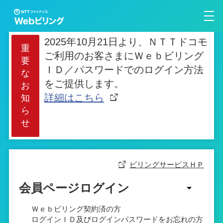
2025年10月21日より、ＮＴＴドコモ
重
ご利用のお客さまにＷｅｂビリング
要
ＩＤ／パスワードでのログイン方法
な
をご提供します。
お
詳細はこちら
知
ら
せ
ビリングサービスＨＰ
会員ページログイン
Ｗｅｂビリング契約済の方
ログインＩＤ及びログインパスワードをお忘れの方